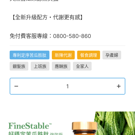
【全新升級配方・代謝更有感】
免付費客服專線：0800-580-860
專利定序苦瓜胜肽
新陳代謝
餐食調理
孕產婦
銀髮族
上班族
應酬族
全家人
1