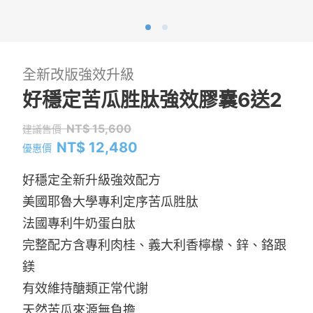
全新改版強效升級
好穩定苦瓜胜肽強效膠囊6送2
NT$ 15,600
建議售價
NT$ 12,480
優惠價
好穩定全新升級強效配方
美國耶魯大學專利定序苦瓜胜肽
法國專利牛奶蛋白肽
完整配方含專利肉桂、義大利香檸檬、鋅、鉻跟
鎂
有效維持醣類正常代謝
天然苦瓜來源無負擔