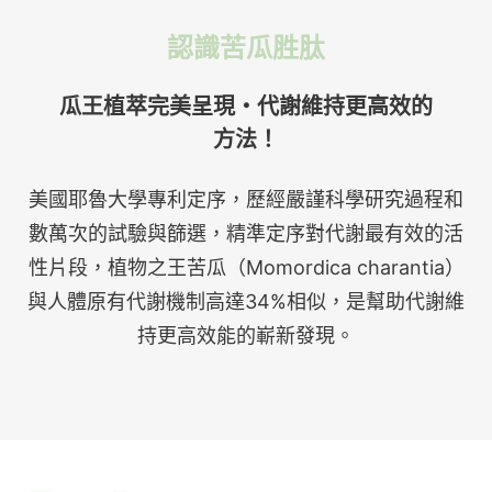
認識苦瓜胜肽
瓜王植萃完美呈現・代謝維持更高效的
方法！
美國耶魯大學專利定序，歷經嚴謹科學研究過程和
數萬次的試驗與篩選，精準定序對代謝最有效的活
性片段，植物之王苦瓜（Momordica charantia）
與人體原有代謝機制高達34%相似，是幫助代謝維
持更高效能的嶄新發現。