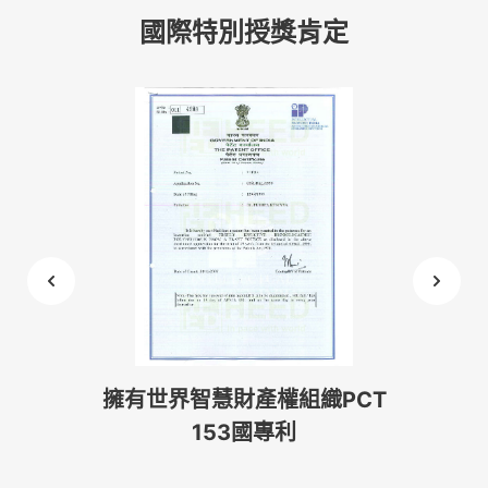
國際特別授獎肯定
PCT
英國劍橋世界名人錄-卓越成就
美
獎